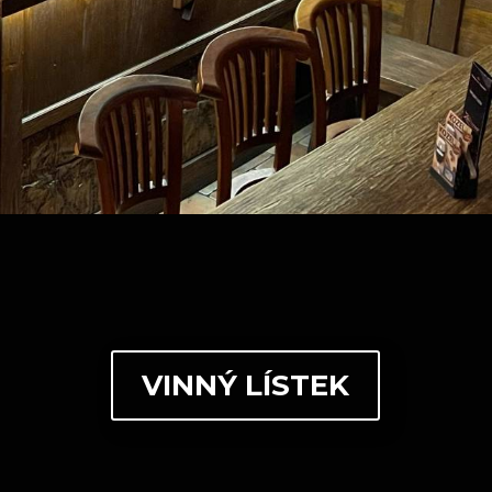
oha medailemi za
ýzdoba hostince, na
edování sportovních
 domov.
VINNÝ LÍSTEK