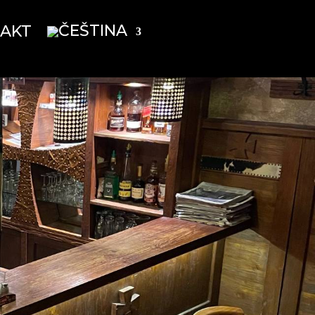
AKT
é v centru Prahy za
terovaný Gambrinus
daný Hermelín, či
mpláře.
i neuvěřitelně
tu piva.