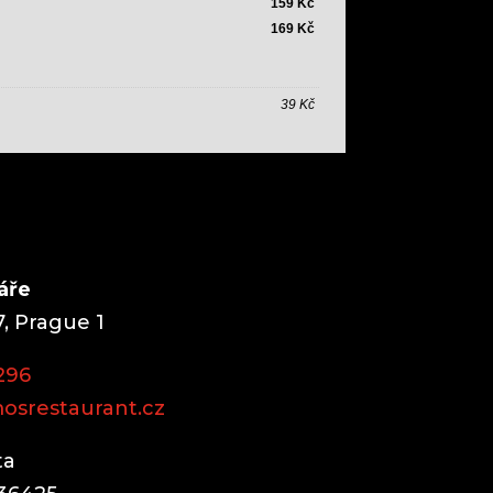
áře
, Prague 1
296
osrestaurant.cz
ta