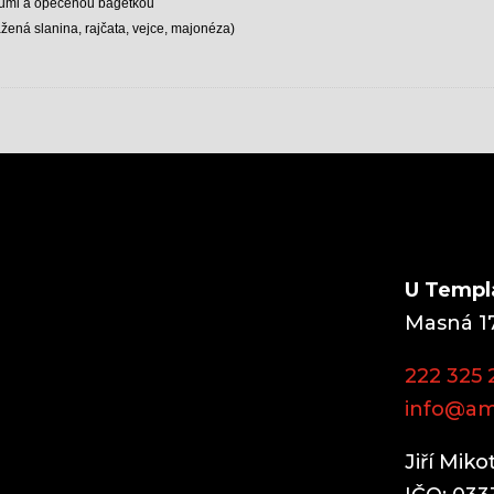
U Templ
Masná 17
222 325 
info@am
Jiří Miko