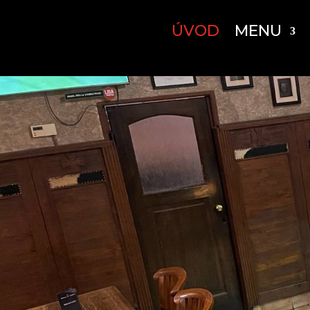
ÚVOD
MENU
Mohlo by se zdát, 
lidovou cenu, je 
jako křen za ves
matjes
Rajský ostrov
předraž