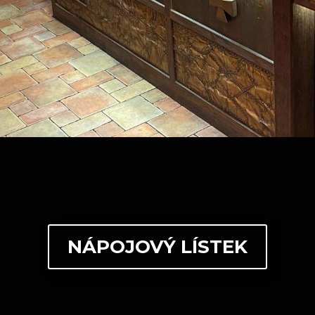
eno, nepasterované pivo Gambrinus oceněné mn
není vše, co na vás U Templáře čeká. Originální v
a stále průběžně podílejí sami hosté, možnost sl
ů, to je to, co z našeho hostince dělá váš druhý
NÁPOJOVÝ LÍSTEK