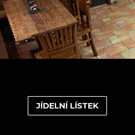
Jak už bylo řeč
čistotu a kvalitu 
které se podíleli 
přenos
JÍDELNÍ LÍSTEK