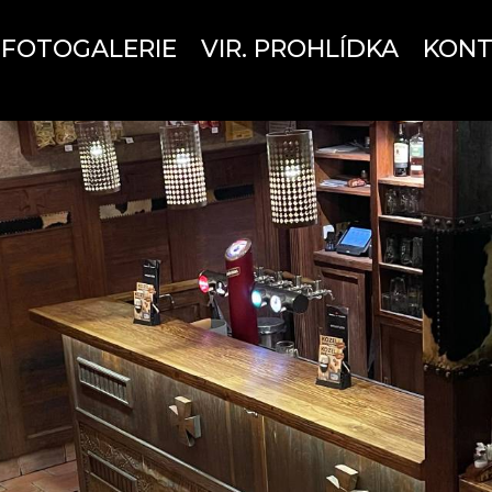
FOTOGALERIE
VIR. PROHLÍDKA
KONT
HOSTINEC U TEMPLÁŘE
že skočit si po práci na jedno dobré řízné točen
takřka nemožné. Ovšem opak je pravdou. Nepas
nickou cenu a k tomu třeba náš vyhlášený naklá
y s vždy čerstvým chlebem, to je hostinec U Te
 pro obyčejné lidi a milovníky dobrého piva v moř
ených podniků se silně pokulhávající pečí o kvali