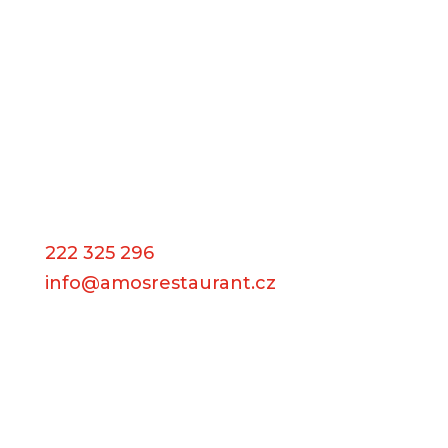
U Templáře
Masná 17, Prague 1
222 325 296
info@amosrestaurant.cz
Jiří Mikota
IČO: 03336425