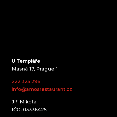
U Templáře
Masná 17, Prague 1
222 325 296
info@amosrestaurant.cz
Jiří Mikota
IČO: 03336425