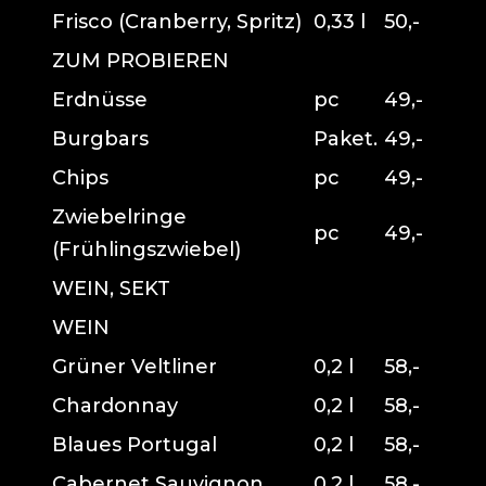
Frisco (Cranberry, Spritz)
0,33 l
50,-
ZUM PROBIEREN
Erdnüsse
pc
49,-
Burgbars
Paket.
49,-
Chips
pc
49,-
Zwiebelringe
pc
49,-
(Frühlingszwiebel)
WEIN, SEKT
WEIN
Grüner Veltliner
0,2 l
58,-
Chardonnay
0,2 l
58,-
Blaues Portugal
0,2 l
58,-
Cabernet Sauvignon
0,2 l
58,-