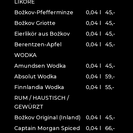
LIKÖRE
Božkov-Pfefferminze
0,04 l
45,-
Božkov Griotte
0,04 l
45,-
Eierlikör aus Božkov
0,04 l
45,-
Berentzen-Apfel
0,04 l
45,-
WODKA
Amundsen Wodka
0,04 l
45,-
Absolut Wodka
0,04 l
59,-
Finnlandia Wodka
0,04 l
55,-
RUM / HAUSTISCH /
GEWÜRZT
Božkov Original (Inland)
0,04 l
45,-
Captain Morgan Spiced
0,04 l
66,-