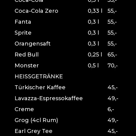
Coca-Cola
0,3 l
55,-
Coca-Cola Zero
0,33 l
55,-
Fanta
0,3 l
55,-
Sprite
0,3 l
55,-
Orangensaft
0,3 l
55,-
Red Bull
0,25 l
65,-
Monster
0,5 l
70,-
HEISSGETRÄNKE
Türkischer Kaffee
45,-
Lavazza-Espressokaffee
49,-
Creme
6,-
Grog (4cl Rum)
49,-
Earl Grey Tee
45,-