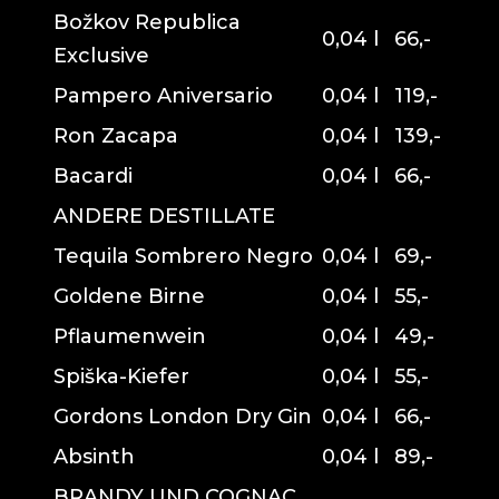
Božkov Republica
0,04 l
66,-
Exclusive
Pampero Aniversario
0,04 l
119,-
Ron Zacapa
0,04 l
139,-
Bacardi
0,04 l
66,-
ANDERE DESTILLATE
Tequila Sombrero Negro
0,04 l
69,-
Goldene Birne
0,04 l
55,-
Pflaumenwein
0,04 l
49,-
Spiška-Kiefer
0,04 l
55,-
Gordons London Dry Gin
0,04 l
66,-
Absinth
0,04 l
89,-
BRANDY UND COGNAC