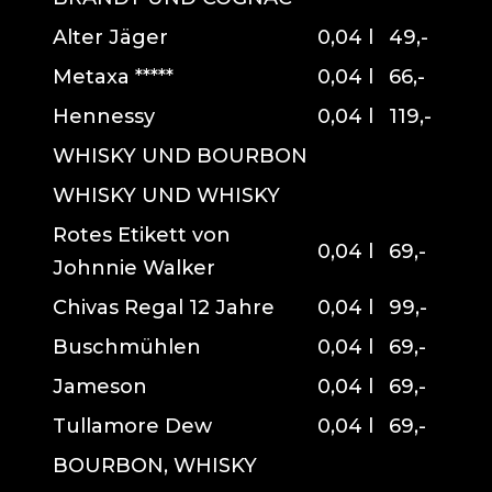
Alter Jäger
0,04 l
49,-
Metaxa *****
0,04 l
66,-
Hennessy
0,04 l
119,-
WHISKY UND BOURBON
WHISKY UND WHISKY
Rotes Etikett von
0,04 l
69,-
Johnnie Walker
Chivas Regal 12 Jahre
0,04 l
99,-
Buschmühlen
0,04 l
69,-
Jameson
0,04 l
69,-
Tullamore Dew
0,04 l
69,-
BOURBON, WHISKY