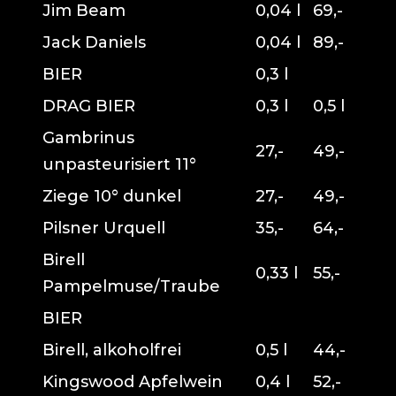
Jim Beam
0,04 l
69,-
Jack Daniels
0,04 l
89,-
BIER
0,3 l
DRAG BIER
0,3 l
0,5 l
Gambrinus
27,-
49,-
unpasteurisiert 11°
Ziege 10° dunkel
27,-
49,-
Pilsner Urquell
35,-
64,-
Birell
0,33 l
55,-
Pampelmuse/Traube
BIER
Birell, alkoholfrei
0,5 l
44,-
Kingswood Apfelwein
0,4 l
52,-