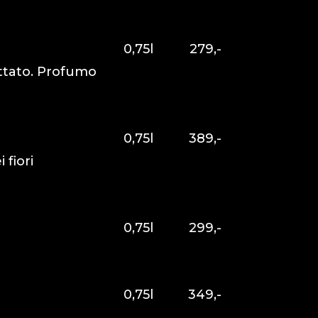
0,75l
279,-
uttato. Profumo
0,75l
389,-
 fiori
0,75l
299,-
0,75l
349,-