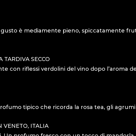
o. Il gusto è mediamente pieno, spiccatamente fr
A TARDIVA SECCO
nte con riflessi verdolini del vino dopo l’aroma dei
profumo tipico che ricorda la rosa tea, gli agrumi
 VENETO, ITALIA
tri. Un profumo fresco con un tocco di mandorla.