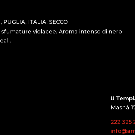
 PUGLIA, ITALIA, SECCO
on sfumature violacee. Aroma intenso di nero
eali.
U Templ
Masná 17
222 325 
info@am